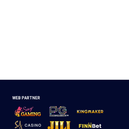
WEB PARTNER