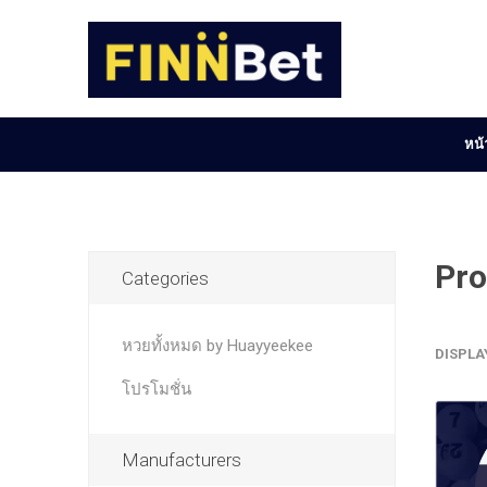
หน้
Pro
Categories
หวยทั้งหมด by Huayyeekee
DISPLA
โปรโมชั่น
Manufacturers