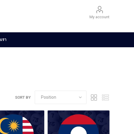
My account
อเรา
SORT BY