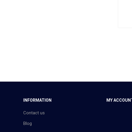
INFORMATION
MY ACCOUN
Contact us
Blog