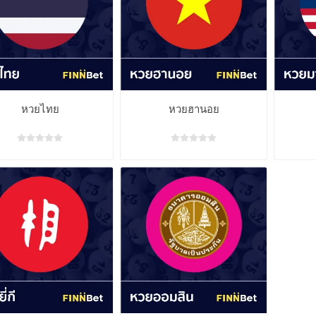
หวยไทย
หวยฮานอย