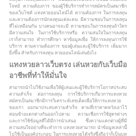
โจทย์ ความต้องการ ของผู้ใช้บริการทำการสมัครเป็นสมาชิก
ของเว็บไซต์ แทงหวยออนไลน์ได้ ความต้องการ ในการลงทุน
และความต้องการนักลงทุนแต่ละคน มีความชอบในการลงทุน
ที่ไม่เหมือนกัน บางคนอาจจะมี ความชอบในการลงทุนถ้าใคร
มีความสนใจ ในการใช้บริการหรือ ความสนใจในการลงทุน
เราก็สามารถ ทำการศึกษา หาข้อมูลเพื่อ ให้การลงทุนการใช้
บริการ ตามความต้องการ ของผู้เล่นและผู้ใช้บริการ เพิ่มมาก
ยิ่งขึ้น สำหรับการลงทุน หวยออนไลน์เล่นยังไง
แทงหวยลาวเว็บตรง เล่นหวยกับเว็บมือ
อาชีพที่ทำให้มั่นใจ
สามารถนำไปใช้งานเพื่อให้ผู้เล่นและผู้ใช้บริการโอกาสประสบ
ความสำเร็จ ต่อการลงทุน การใช้บริการเกี่ยวการแทงหวย
สมัครเป็นสมาชิกมีการวิเคราะห์เลขเด็ดเพื่อให้การแทงหวย
ของเรา ออกมาประสบความสำเร็จ ตามที่เราคาดหวังเอาไว้
ค่อนข้างแตกต่างกันออกไปตาม ความเชื่อการใช้สูตรต่างๆ
และการใช้ข้อมูลที่ได้มีการนำเสนอ ซึ่งความแตกต่างผู้ที่มี
ความสนใจอย่างที่จะทำการ แทงหวยสามารถ นำข้อมูลเหล่านี้
ไปใช้เป็นองค์ประกอบ ในการแทงหวยได้จริงซึ่งถือว่าก็เป็นบท