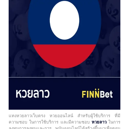
แทงหวยลาวเว็บตรง หวยออนไลน์ สำหรับผู้ใช้บริการ ที่มี
ความชอบ ในการใช้บริการ และมีความชอบ
หวยลาว
ในการ
ลงทุนการลงทุนและการ พนันออนไลน์ได้สร้างขึ้นมาเพื่อตอบ