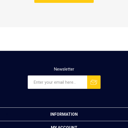
Newsletter
INFORMATION
MY ACCOUNT